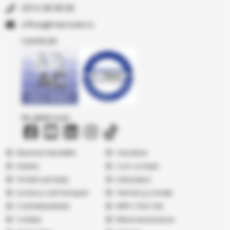
0374 08 08 08
or.resocram@eciffo
Certificări
Ne găsiți și pe
Abonare newsletter
Cercetare
Galerie
Cum cumpăr
Vindem pe Seap
Listă prețuri
Livrare și cost transport
Termeni şi condiţii
Confidențialitate
ANPC
|
SOL
|
SAL
Cookies
Returnare produse