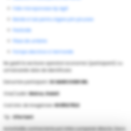
Folie microporoasa tip Agril
Banda si tub pentru irigare prin picurare
Pesticide
Plasa de umbrire
Pompe electrice si Vermorele
Ne gasiti la sectiune operatori economici (participanti) cu
urmatoarele date de identificare:
Denumire participant:
SC MARCOSER SRL
Oras/Judet:
Matca, Galati
Cod Unic de Inregistrare:
RO18127822
Tip :
Ofertant
Autoritatile contractante pot initia cumparari directe. Daca