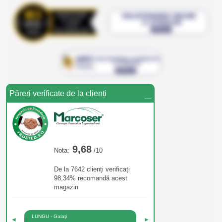
_
Păreri verificate de la clienți
9,68
Nota:
/10
De la 7642 clienți verificați
98,34% recomandă acest
magazin
LUNGU - Galaţi
◄
►