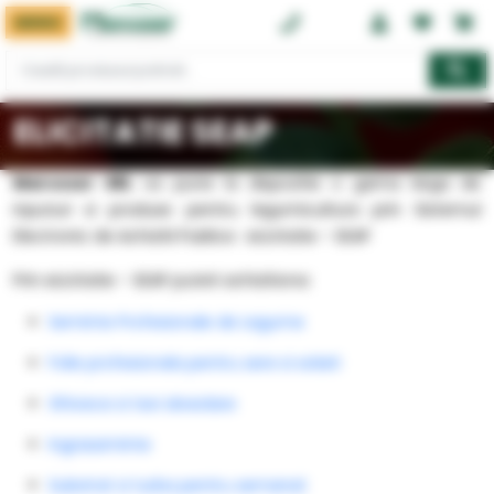
MENIU
0374 08 08 08
ELICITATIE SEAP
Marcoser SRL
va pune la dispozitie o gama larga de
inputuri si produse pentru legumicultura prin Sistemul
Electronic de Achizitii Publice : eLicitatie – SEAP
Prin eLicitatie – SEAP puteti achizitiona:
Seminte Profesionale de Legume
Folie profesionala pentru sere si solarii
Ghivece si tavi alveolare
Ingrasaminte
Substrat si turba pentru semanat