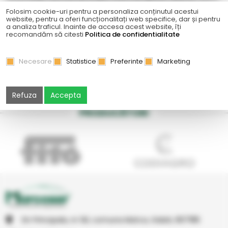
doriti produsele noastre, solicitati oferte personalizate in
Folosim cookie-uri pentru a personaliza conținutul acestui
website, pentru a oferi funcționalitați web specifice, dar și pentru
functie de cantitate si valoare.
a analiza traficul. Inainte de accesa acest website, îți
recomandăm să citesti
Politica de confidentialitate
Pentru mai multe detalii va rugam sa ne contactati la
telefon
0374.08.08.08
sau la adresa de
Necesare
Statistice
Preferinte
Marketing
email
vanzari@marcoser.ro
Mergi catre
eLicitatie-SEAP
.
Refuza
Accepta
PRODUCĂTORI
Str Principala, nr 1A1, comuna Matca, Galati, 807185