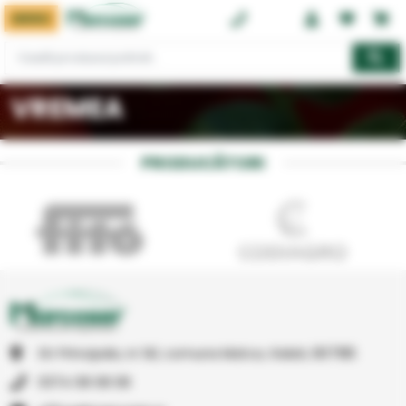
MENIU
0374 08 08 08
VREMEA
PRODUCĂTORI
Str Principala, nr 1A1, comuna Matca, Galati, 807185
0374 08 08 08