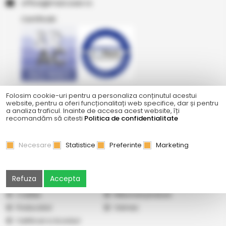
or.resocram@eciffo
Certificări
Ne găsiți și pe
Folosim cookie-uri pentru a personaliza conținutul acestui
website, pentru a oferi funcționalitați web specifice, dar și pentru
a analiza traficul. Inainte de accesa acest website, îți
recomandăm să citesti
Politica de confidentialitate
Abonare newsletter
Cercetare
Galerie
Cum cumpăr
Necesare
Statistice
Preferinte
Marketing
Vindem pe Seap
Listă prețuri
Livrare și cost transport
Termeni şi condiţii
Refuza
Accepta
Confidențialitate
ANPC
|
SOL
|
SAL
Cookies
Returnare produse
Producatori
Vremea
Certificari si Acorduri