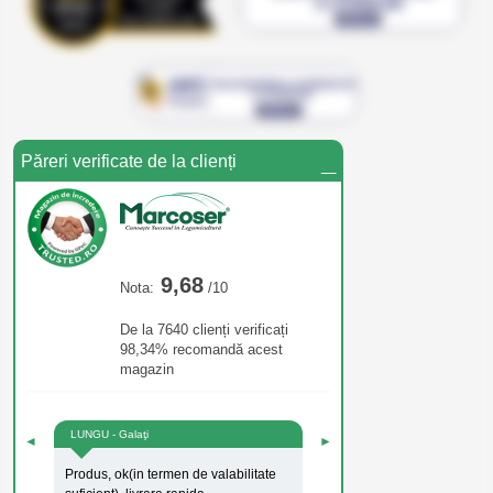
_
Păreri verificate de la clienți
9,68
Nota:
/10
De la 7640 clienți verificați
98,34% recomandă acest
magazin
LUNGU - Galaţi
◄
►
Produs, ok(in termen de valabilitate