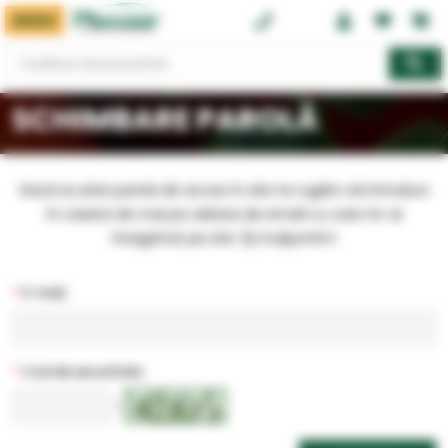
MENIU
0374 08 08 08
SCHIMBARE PAROLĂ
Dacă ai uitat parola de acces în site te rugăm să introduci
în caseta de mai jos adresa de email cu care te-ai
înregistrat pe site. Îţi mulţumim!
*
E-mail:
*
Cod de securitate:
<