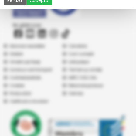
Refuza
Accepta
Ne găsiți și pe
Abonare newsletter
Cercetare
Galerie
Cum cumpăr
Vindem pe Seap
Listă prețuri
Livrare și cost transport
Termeni şi condiţii
Confidențialitate
ANPC
|
SOL
|
SAL
Cookies
Returnare produse
Producatori
Vremea
Certificari si Acorduri