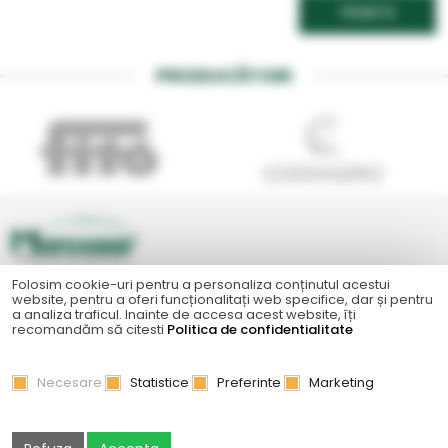
TRIMITE
PRODUCĂTORI
Folosim cookie-uri pentru a personaliza conținutul acestui
Str Principala, nr 1A1, comuna Matca, Galati, 807185
website, pentru a oferi funcționalitați web specifice, dar și pentru
a analiza traficul. Inainte de accesa acest website, îți
0374 08 08 08
recomandăm să citesti
Politica de confidentialitate
or.resocram@eciffo
Certificări
Necesare
Statistice
Preferinte
Marketing