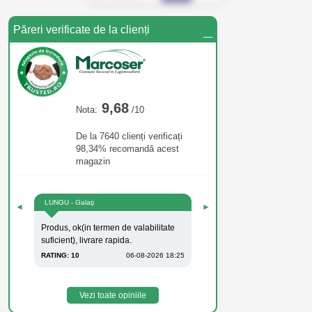
_
Păreri verificate de la clienți
9,68
Nota:
/10
De la 7640 clienți verificați
98,34% recomandă acest
magazin
LUNGU - Galaţi
◄
►
Produs, ok(in termen de valabilitate
suficient), livrare rapida.
RATING: 10
06-08-2026 18:25
Vezi toate opiniile