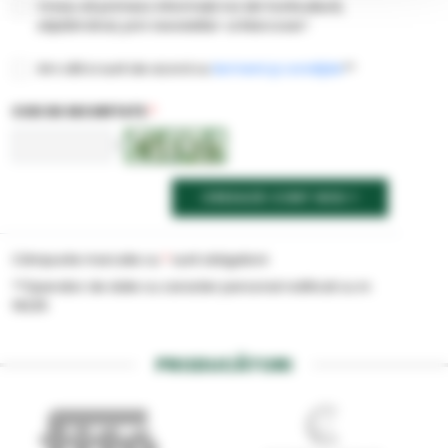
Vreau să primesc informații noi din horticultură,
săptămânal, prin newsletter-ul Marcoser!
Am citit si sunt de acord cu
termenii şi condiţiile
**
COD DE SECURITATE
*
<
CREEAZĂ CONT NOU
Câmpurile marcate cu
*
sunt obligatorii
**Operator de date cu caracter personal notificat cu nr.
19225
PRODUCĂTORI