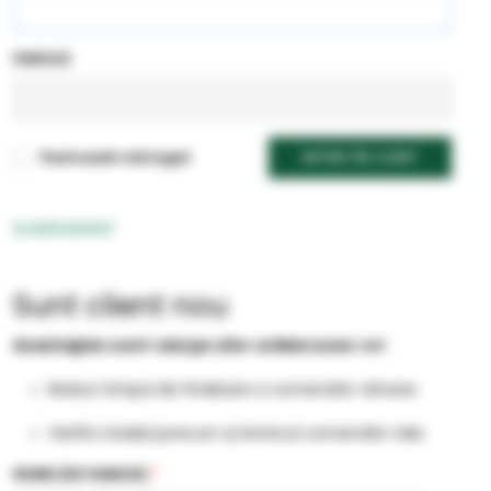
PAROLĂ:
Pastrează-mă logat
INTRĂ ÎN CONT
Ai uitat parola?
Sunt client nou
Avantajele cont-ului pe site-ul Marcoser.ro!
Reduci timpul de finalizare a comenzilor viitoare.
Verifici stadiul precum și istoricul comenzilor tale.
NUME (DE FAMILIE)
*