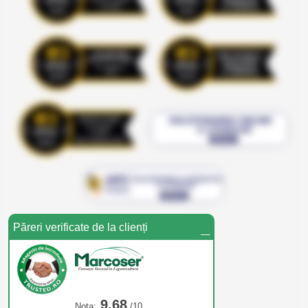
_
Păreri verificate de la clienți
9,68
Nota:
/10