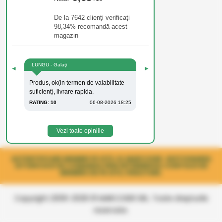
De la 7642 clienți verificați
98,34% recomandă acest
magazin
LUNGU - Galaţi
◄
►
Produs, ok(in termen de valabilitate
suficient), livrare rapida.
RATING: 10
06-08-2026 18:25
Vezi toate opiniile
AUTENTIFICARE MEMBRI PE SITE-UL MARCOSER. GESTIONAREA
ISTORICULUI DE COMANDA PRIN INTERMEDIUL CONTULUI DE
MEMBRU DE PE SITE, FIDELITARE.
Copyright 2006-2026 © MARCOSER SRL. Toate drepturile
rezervate.