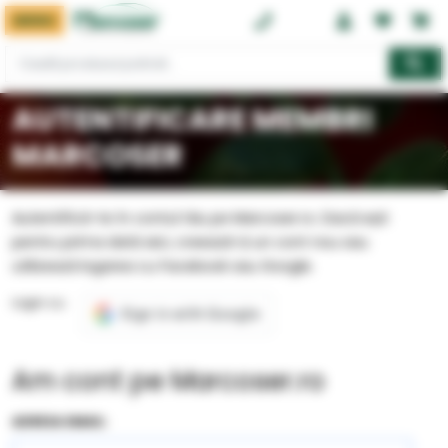
MENIU
0374 08 08 08
AUTENTIFICARE MEMBRI
MARCOSER
Autentifică-te în contul tău pe Marcoser.ro. Dacă ești
pentru prima dată aici, creează-ți un cont nou sau
utilizează logarea cu Facebook sau Google.
Login cu:
Am cont pe Marcoser.ro
ADRESA EMAIL: