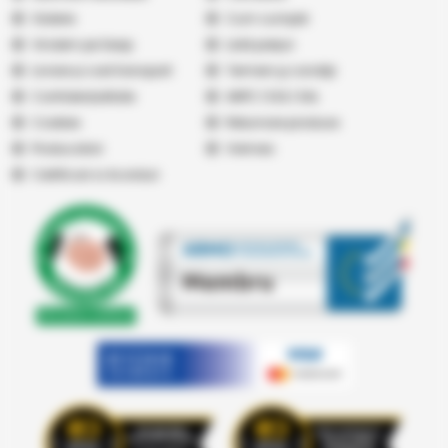
Galerie
Cum cumpăr
Vindem pe Seap
Listă prețuri
Livrare și cost transport
Termeni şi condiţii
Confidențialitate
ANPC
|
SOL
|
SAL
Cookies
Returnare produse
Producatori
Vremea
Certificari si Acorduri