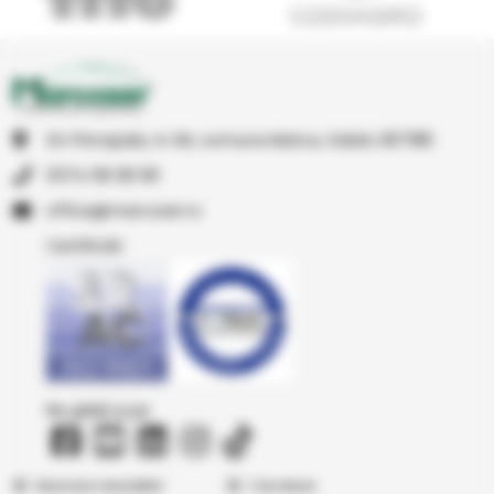
Str Principala, nr 1A1, comuna Matca, Galati, 807185
0374 08 08 08
or.resocram@eciffo
Certificări
Ne găsiți și pe
Abonare newsletter
Cercetare