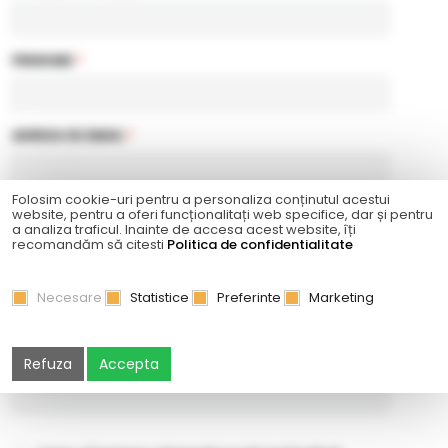
PRENUME
*
ADRESA DE EMAIL
*
Folosim cookie-uri pentru a personaliza conținutul acestui
TELEFON
*
website, pentru a oferi funcționalitați web specifice, dar și pentru
a analiza traficul. Inainte de accesa acest website, îți
recomandăm să citesti
Politica de confidentialitate
PAROLĂ
*
Necesare
Statistice
Preferinte
Marketing
CONFIRMAŢI PAROLA
*
Refuza
Accepta