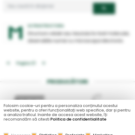
ULTRASTRUCTURA
Structura celulei sau tesutului la nivel molecular,
observabila numai cu microscopul electronic.
Pagina
1
/1
PRODUCĂTORI
Folosim cookie-uri pentru a personaliza conținutul acestui
website, pentru a oferi funcționalitați web specifice, dar și pentru
a analiza traficul. Inainte de accesa acest website, îți
recomandăm să citesti
Politica de confidentialitate