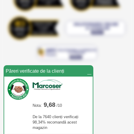
_
Păreri verificate de la clienți
9,68
Nota:
/10
De la 7640 clienți verificați
98,34% recomandă acest
magazin