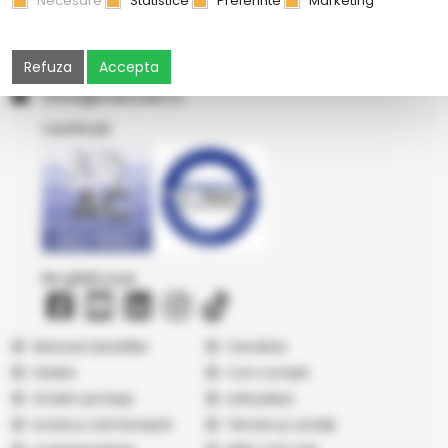
Necesare
Statistice
Preferinte
Marketing
Str Principala, nr 1A1, comuna Matca, Galati, 807185
0374 08 08 08
Refuza
Accepta
or.resocram@eciffo
Certificări
Ne găsiți și pe
Abonare newsletter
Cercetare
Galerie
Cum cumpăr
Vindem pe Seap
Listă prețuri
Livrare și cost transport
Termeni şi condiţii