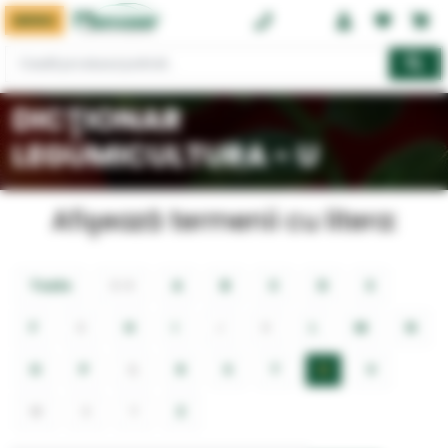
MENIU
0374 08 08 08
DICŢIONAR
LEGUMICULTURA - U
Afişează termenii cu litera:
Toate
0-9
A
B
C
D
E
F
G
H
I
J
K
L
M
N
O
P
Q
R
S
T
U
V
W
X
Y
Z