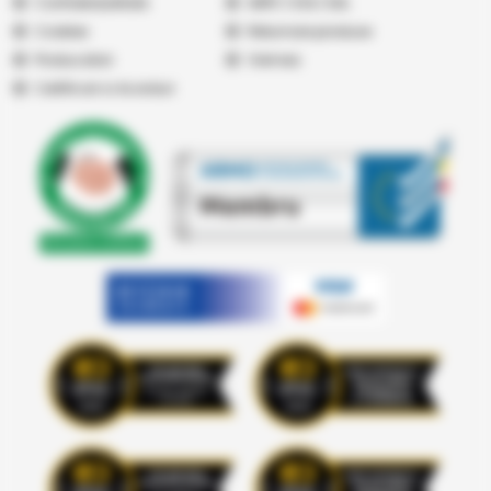
Confidențialitate
ANPC
|
SOL
|
SAL
Cookies
Returnare produse
Producatori
Vremea
Certificari si Acorduri